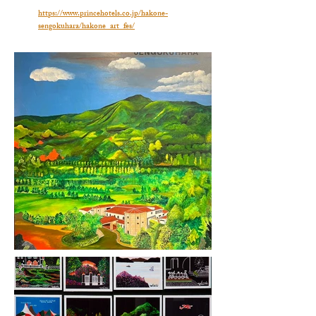
https://www.princehotels.co.jp/hakone-
sengokuhara/hakone_art_fes/