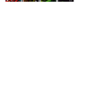
< Previous
Next >
​Contact
dkexite@gmail.com
​楠 大八郎